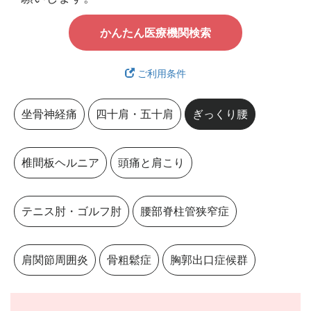
かんたん医療機関検索
ご利用条件
坐骨神経痛
四十肩・五十肩
ぎっくり腰
椎間板ヘルニア
頭痛と肩こり
テニス肘・ゴルフ肘
腰部脊柱管狭窄症
肩関節周囲炎
骨粗鬆症
胸郭出口症候群