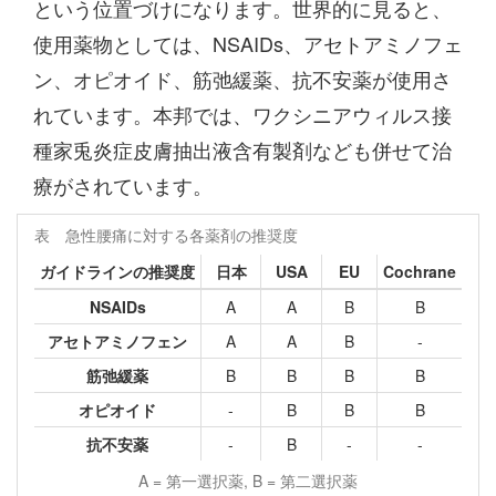
という位置づけになります。世界的に見ると、
使用薬物としては、NSAIDs、アセトアミノフェ
ン、オピオイド、筋弛緩薬、抗不安薬が使用さ
れています。本邦では、ワクシニアウィルス接
種家兎炎症皮膚抽出液含有製剤なども併せて治
療がされています。
表 急性腰痛に対する各薬剤の推奨度
ガイドラインの推奨度
日本
USA
EU
Cochrane
NSAIDs
A
A
B
B
アセトアミノフェン
A
A
B
-
筋弛緩薬
B
B
B
B
オピオイド
-
B
B
B
抗不安薬
-
B
-
-
A = 第一選択薬, B = 第二選択薬