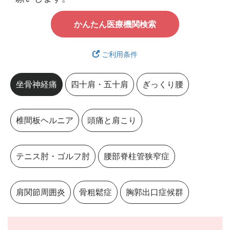
かんたん医療機関検索
ご利用条件
坐骨神経痛
四十肩・五十肩
ぎっくり腰
椎間板ヘルニア
頭痛と肩こり
テニス肘・ゴルフ肘
腰部脊柱管狭窄症
肩関節周囲炎
骨粗鬆症
胸郭出口症候群